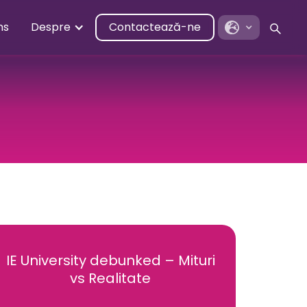
ns
Despre
Contactează-ne
IE University debunked – Mituri
vs Realitate