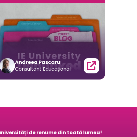
Andreea Pascaru
Consultant Educațional
a universități de renume din toată lumea!