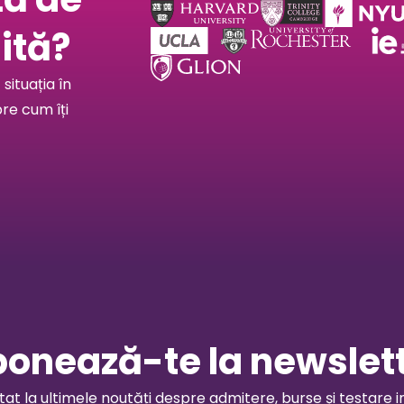
ită?
situația în
pre cum îți
onează-te la newslet
t la ultimele noutăți despre admitere, burse și testare i