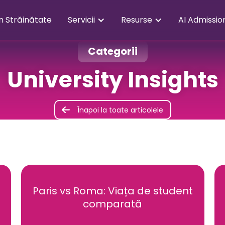
în Străinătate
Servicii
Resurse
AI Admissio
Categorii
University Insights
Înapoi la toate articolele
Paris vs Roma: Viața de student
comparată