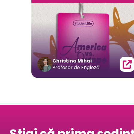
Christina Mihai
Profesor de Engleză
Știai că prima ședin