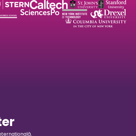
ter
nternațională.