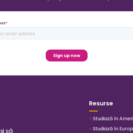
Resurse
>
Studiază în Amer
>
Studiază în Euro
și să