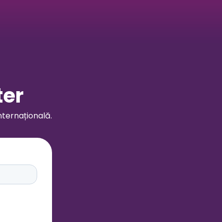
ter
nternațională.