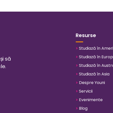
Resurse
>
Studiază în Amer
>
Studiază în Euro
și să
>
Studiază în Austra
le.
>
Studiază în Asia
>
Despre Youni
>
Servicii
>
Evenimente
>
Blog