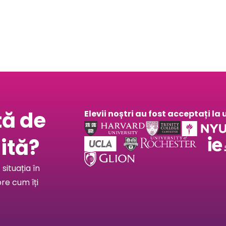
Află mai multe
ță de
Elevii noștri au fost acceptați l
ită?
situația în
pre cum îți