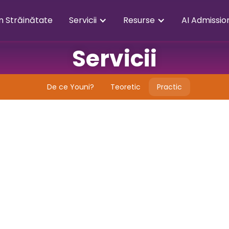
în Străinătate
Servicii
Resurse
AI Admissio
Servicii
De ce Youni?
Teoretic
Practic
Alegerea
Îndeplinirea