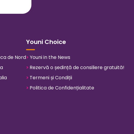
Youni Choice
ica de Nord
>
Youni in the News
pa
>
Rezervă o ședință de consiliere gratuită!
lia
>
Termeni și Condiții
>
Politica de Confidențialitate