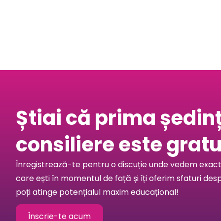
Află mai multe
Știai că prima ședin
consiliere este gratu
Înregistrează-te pentru o discuție unde vedem exact 
care ești în momentul de față și îți oferim sfaturi des
poți atinge potențialul maxim educațional!
Înscrie-te acum