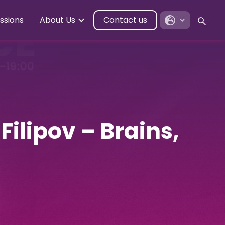
ssions
About Us
Contact us
ilipov – Brains,