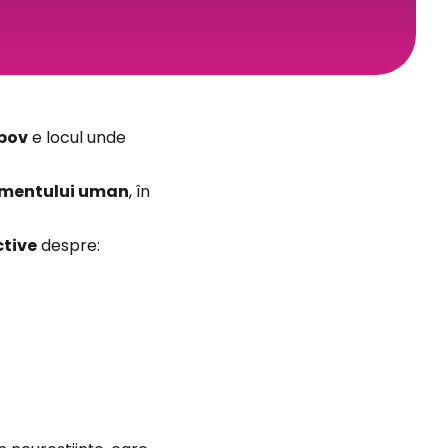
ipov
e locul unde
tamentului uman
, în
ctive
despre: