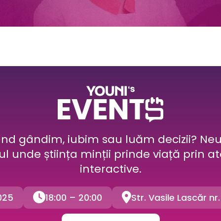
nd gândim, iubim sau luăm decizii? Ne
ul unde știința minții prinde viață prin at
interactive.


025
18:00 – 20:00
Str. Vasile Lascăr nr.