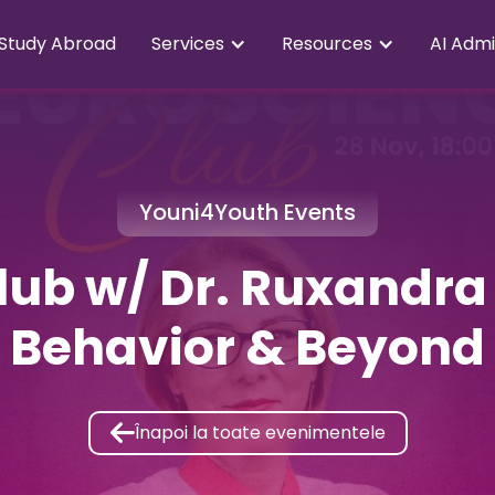
Study Abroad
Services
Resources
AI Admi
Youni4Youth Events
ub w/ Dr. Ruxandra F
Behavior & Beyond

Înapoi la toate evenimentele