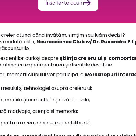

Înscrie-te acum
 creier atunci când învățăm, simțim sau luăm decizii?
 vreodată asta,
Neuroscience Club w/ Dr. Ruxandra Fil
răspunsurile.
escenților curioși despre
știința creierului și compor
mbină cu experimentarea și discuțiile deschise.
or, membrii clubului vor participa la
workshopuri intera
stresului și tehnologiei asupra creierului;
 emoțiile și cum influențează deciziile;
ză motivația, atenția și memoria;
pentru a avea o minte mai echilibrată.