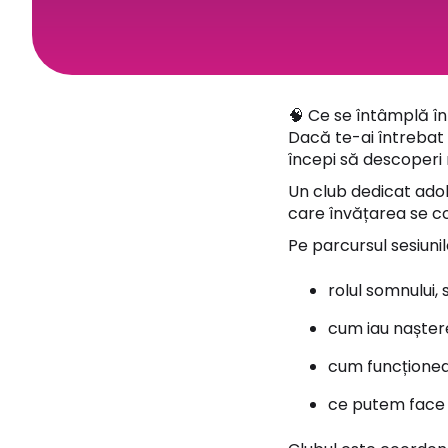
🧠 Ce se întâmplă în
Dacă te-ai întrebat
începi să descoperi 
Un club dedicat adol
care învățarea se co
Pe parcursul sesiunil
rolul somnului, 
cum iau naștere
cum funcționea
ce putem face 