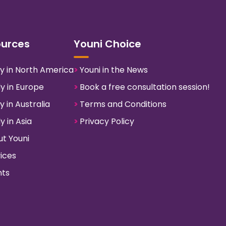
ources
Youni Choice
y in North America
>
Youni in the News
y in Europe
>
Book a free consultation session!
y in Australia
>
Terms and Conditions
y in Asia
>
Privacy Policy
t Youni
ices
ts