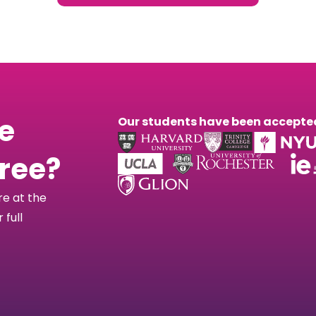
he
Our students have been accepted 
free?
re at the
full