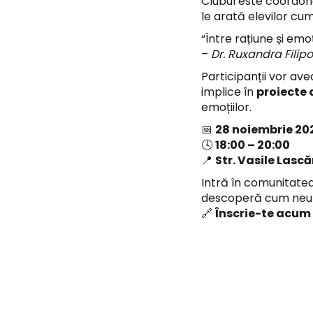
Clubul este coordo
le arată elevilor cum
“Între rațiune și emo
–
Dr. Ruxandra Filip
Participanții vor ave
implice în
proiecte 
emoțiilor.
📅
28 noiembrie 20
🕓
18:00 – 20:00
📍
Str. Vasile Lascăr
Intră în comunitatea
descoperă cum neuro
🔗
Înscrie-te acum 