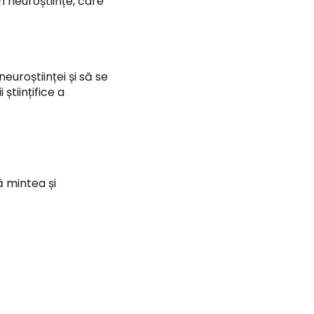
în neuroștiințe, care
euroștiinței și să se
științifice a
 mintea și