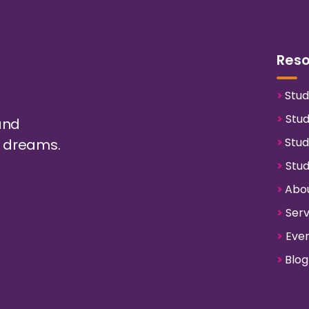
Res
>
Stud
>
Stud
and
>
Stud
ur dreams.
>
Stud
>
Abou
>
Serv
>
Even
>
Blog