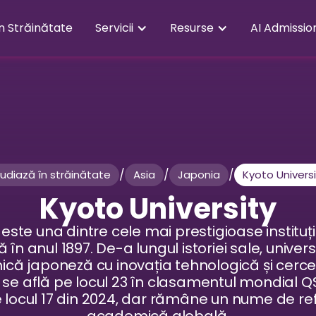
în Străinătate
Servicii
Resurse
AI Admissio
/
/
/
udiază în străinătate
Asia
Japonia
Kyoto Univers
Kyoto University
 este una dintre cele mai prestigioase institu
 în anul 1897. De-a lungul istoriei sale, univer
ică japoneză cu inovația tehnologică și cercet
 se află pe locul 23 în clasamentul mondial Q
 locul 17 din 2024, dar rămâne un nume de re