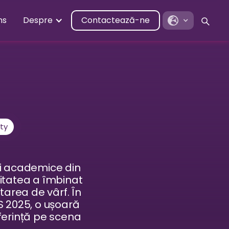
ns
Despre
Contactează-ne
ity
ții academice din
sitatea a îmbinat
area de vârf. În
S 2025, o ușoară
ferință pe scena