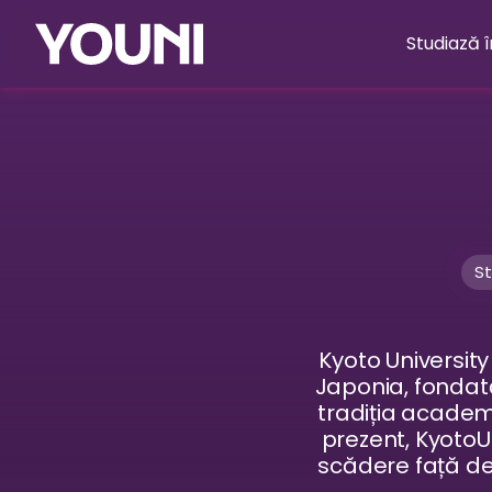
Studiază 
St
Kyoto University
Japonia, fondată
tradiția academ
prezent, KyotoU
scădere față de