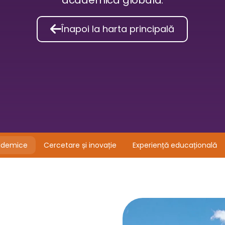
academică globală.

Înapoi la harta principală
ademice
Cercetare și inovație
Experiență educațională