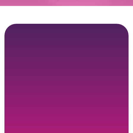
July 4, 2025
4 min. read

