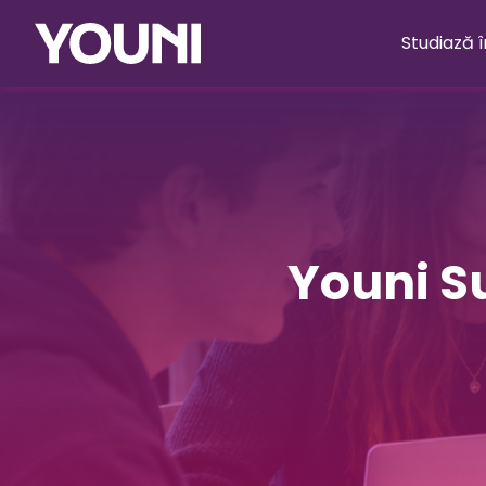
Studiază 
Youni 