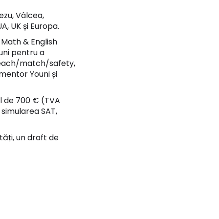
ezu, Vâlcea,
UA, UK și Europa.
T Math & English
ouni pentru a
ă reach/match/safety,
mentor Youni și
ul de 700 € (TVA
 simularea SAT,
tăți, un draft de