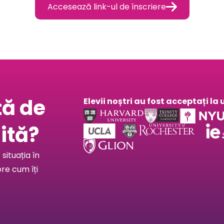

Accesează link-ul de înscriere
ță de
Elevii noștri au fost acceptați l
ită?
situația în
pre cum îți