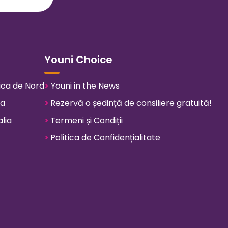
Youni Choice
ica de Nord
>
Youni in the News
pa
>
Rezervă o ședință de consiliere gratuită!
lia
>
Termeni și Condiții
>
Politica de Confidențialitate