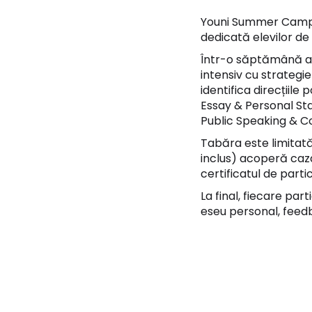
Youni Summer Camp es
dedicată elevilor de 
Într-o săptămână all-
intensiv cu strategie
identifica direcțiile
Essay & Personal St
Public Speaking & Co
Tabăra este limitată
inclus) acoperă caza
certificatul de part
La final, fiecare par
eseu personal, feedb