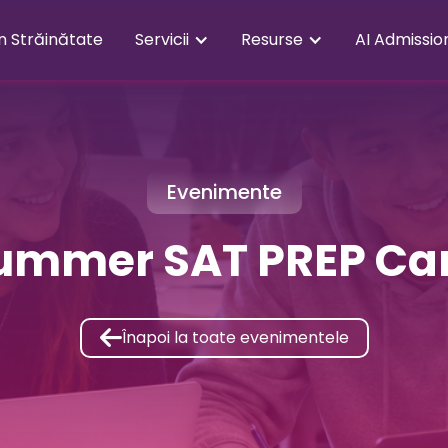
în Străinătate
Servicii
Resurse
AI Admissio
Evenimente
Summer SAT PREP Ca

Înapoi la toate evenimentele