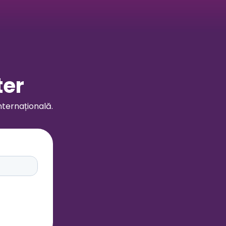
ter
nternațională.