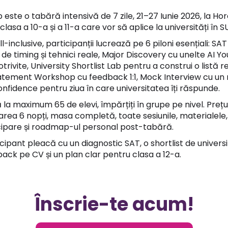
te o tabără intensivă de 7 zile, 21–27 Iunie 2026, la Hor
clasa a 10-a și a 11-a care vor să aplice la universități în S
inclusive, participanții lucrează pe 6 piloni esențiali: SA
 de timing și tehnici reale, Major Discovery cu unelte AI Y
 potrivite, University Shortlist Lab pentru a construi o list
atement Workshop cu feedback 1:1, Mock Interview cu un 
nfidence pentru ziua în care universitatea îți răspunde.
 la maximum 65 de elevi, împărțiți în grupe pe nivel. Preț
rea 6 nopți, masa completă, toate sesiunile, materialele,
icipare și roadmap-ul personal post-tabără.
ticipant pleacă cu un diagnostic SAT, o shortlist de universi
ack pe CV și un plan clar pentru clasa a 12-a.
Înscrie-te acum!