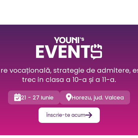
are vocațională, strategie de admitere, es
trec in clasa a 10-a și a 11-a.


21 - 27 Iunie
Horezu, jud. Valcea

Înscrie-te acum