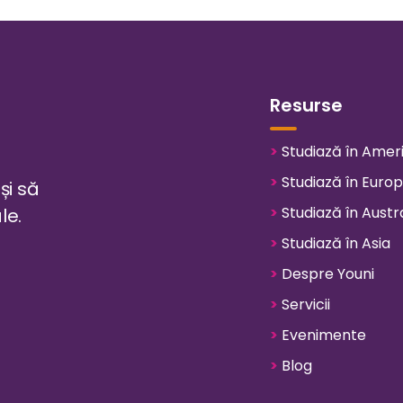
Resurse
>
Studiază în Amer
>
Studiază în Euro
și să
>
Studiază în Austra
le.
>
Studiază în Asia
>
Despre Youni
>
Servicii
>
Evenimente
>
Blog