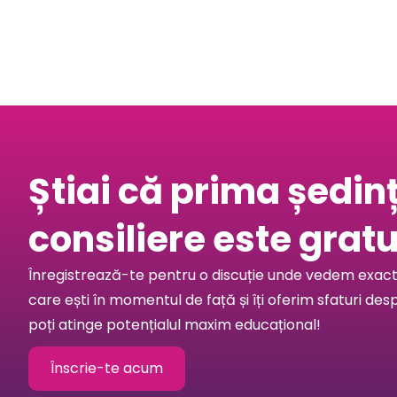
Știai că prima ședin
consiliere este gratu
Înregistrează-te pentru o discuție unde vedem exact 
care ești în momentul de față și îți oferim sfaturi des
poți atinge potențialul maxim educațional!
Înscrie-te acum