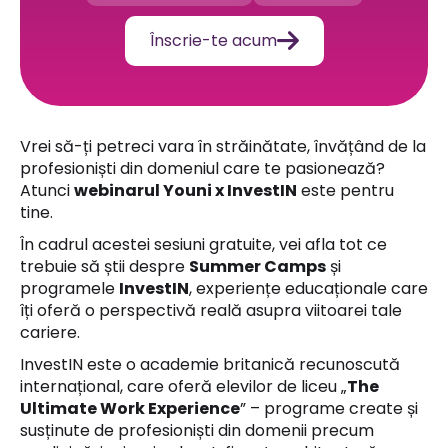

Înscrie-te acum
Vrei să-ți petreci vara în străinătate, învățând de la
profesioniști din domeniul care te pasionează?
Atunci
webinarul Youni x InvestIN
este pentru
tine.
În cadrul acestei sesiuni gratuite, vei afla tot ce
trebuie să știi despre
Summer Camps
și
programele
InvestIN
, experiențe educaționale care
îți oferă o perspectivă reală asupra viitoarei tale
cariere.
InvestIN este o academie britanică recunoscută
internațional, care oferă elevilor de liceu „
The
Ultimate Work Experience
” – programe create și
susținute de profesioniști din domenii precum