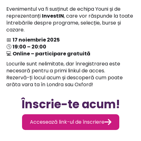
Evenimentul va fi susținut de echipa Youni și de
reprezentanți
InvestIN
, care vor răspunde la toate
întrebările despre programe, selecție, burse și
cazare.
📅
17 noiembrie 2025
🕓
19:00 – 20:00
💻
Online – participare gratuită
Locurile sunt nelimitate, dar înregistrarea este
necesară pentru a primi linkul de acces.
Rezervă-ți locul acum și descoperă cum poate
arăta vara ta în Londra sau Oxford!
Înscrie-te acum!

Accesează link-ul de înscriere