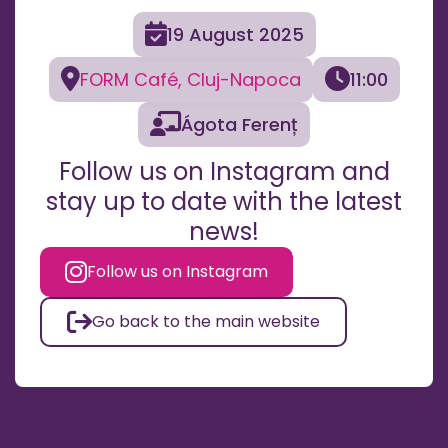

19 August 2025


FORM Café, Cluj-Napoca
11:00

Ágota Ferenț
Follow us on Instagram and
stay up to date with the latest
news!

Follow us on Instagram

Go back to the main website